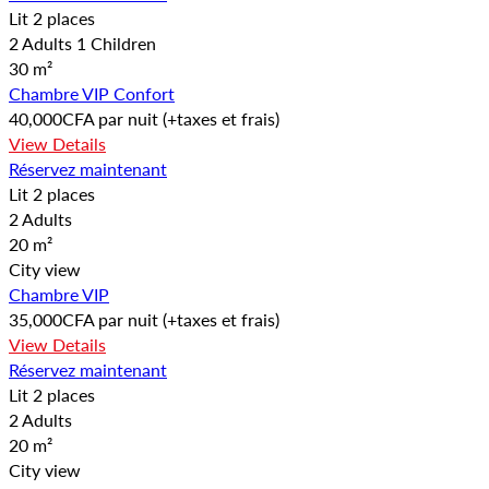
Lit 2 places
2 Adults 1 Children
30 m²
Chambre VIP Confort
40,000
CFA
par nuit
(+taxes et frais)
View Details
Réservez maintenant
Lit 2 places
2 Adults
20 m²
City view
Chambre VIP
35,000
CFA
par nuit
(+taxes et frais)
View Details
Réservez maintenant
Lit 2 places
2 Adults
20 m²
City view