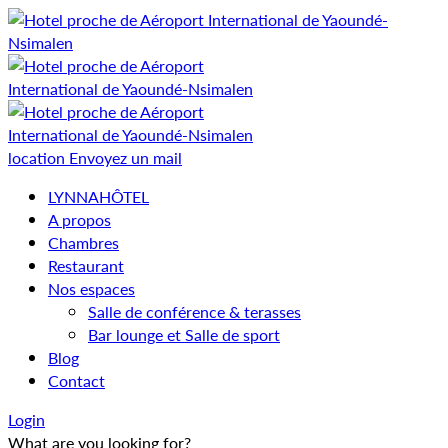
location
Envoyez un mail
LYNNAHÔTEL
A propos
Chambres
Restaurant
Nos espaces
Salle de conférence & terasses
Bar lounge et Salle de sport
Blog
Contact
Login
What are you looking for?